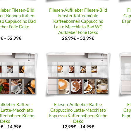
leber Fliesen-Bild
Fliesen-Aufkleber Fliesen-Bild
F
fee-Bohnen Italien
Fenster Kaffeemühle
Cap
so Cappuccino Bad
Kaffeebohnen Cappuccino
Espr
ber Folie Deko
Latte Macchiato Bad WC
Aufkleber Folie Deko
9
€
–
52,99
€
26,99
€
–
52,99
€
ufkleber Kaffee
Fliesen-Aufkleber Kaffee
F
 Latte-Macchiato
Cappuccino Latte-Macchiato
Cap
ffeebohnen Küche
Espresso Kaffeebohnen Küche
Espr
Deko
Deko
9
€
–
14,99
€
12,99
€
–
14,99
€