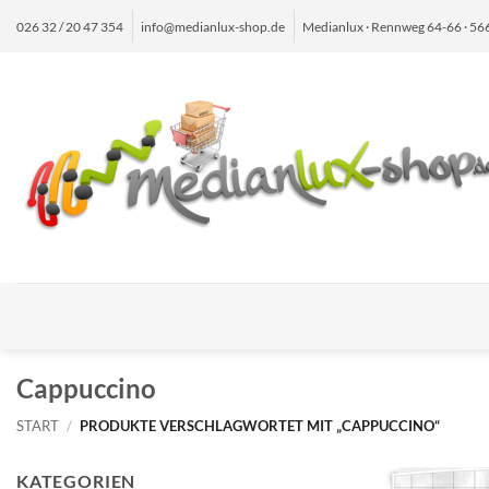
Zum
026 32 / 20 47 354
info@medianlux-shop.de
Medianlux · Rennweg 64-66 · 5
Inhalt
springen
Cappuccino
START
/
PRODUKTE VERSCHLAGWORTET MIT „CAPPUCCINO“
KATEGORIEN