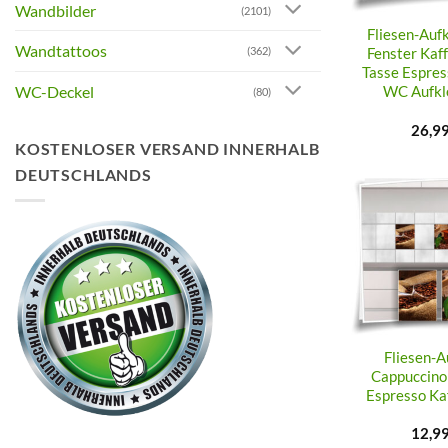
Wandbilder
(2101)
Fliesen-Aufk
Wandtattoos
(362)
Fenster Kaf
Tasse Espres
WC-Deckel
WC Aufkle
(80)
26,9
KOSTENLOSER VERSAND INNERHALB
DEUTSCHLANDS
Fliesen-A
Cappuccino
Espresso Ka
12,9