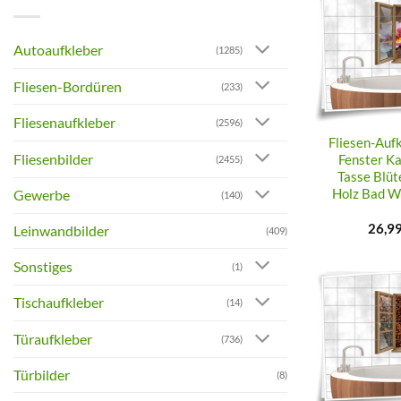
Autoaufkleber
(1285)
Fliesen-Bordüren
(233)
Fliesenaufkleber
(2596)
Fliesen-Aufk
Fliesenbilder
Fenster K
(2455)
Tasse Blüt
Gewerbe
Holz Bad W
(140)
26,9
Leinwandbilder
(409)
Sonstiges
(1)
Tischaufkleber
(14)
Türaufkleber
(736)
Türbilder
(8)