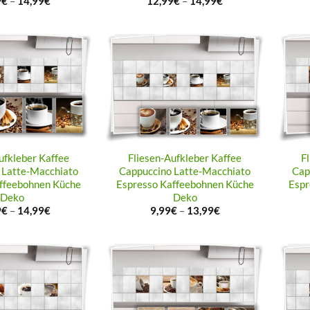
9
€
–
14,99
€
12,99
€
–
14,99
€
ufkleber Kaffee
Fliesen-Aufkleber Kaffee
F
 Latte-Macchiato
Cappuccino Latte-Macchiato
Cap
ffeebohnen Küche
Espresso Kaffeebohnen Küche
Espr
Deko
Deko
9
€
–
14,99
€
9,99
€
–
13,99
€