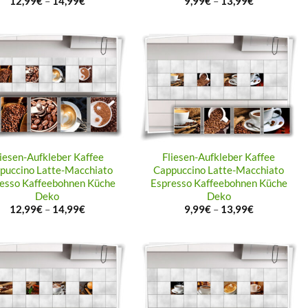
12,99
€
–
14,99
€
9,99
€
–
13,99
€
liesen-Aufkleber Kaffee
Fliesen-Aufkleber Kaffee
puccino Latte-Macchiato
Cappuccino Latte-Macchiato
esso Kaffeebohnen Küche
Espresso Kaffeebohnen Küche
Deko
Deko
12,99
€
–
14,99
€
9,99
€
–
13,99
€