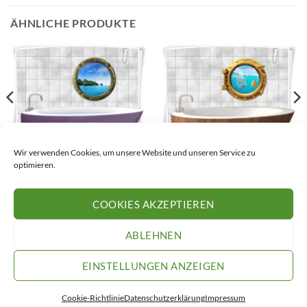
ÄHNLICHE PRODUKTE
Bullauge Wasser Meer
Bullauge Wasser Meer Insel
Wir verwenden Cookies, um unsere Website und unseren Service zu
Fische Aquarium
optimieren.
24,32
€
–
39,77
€
24,32
€
–
39,77
€
COOKIES AKZEPTIEREN
VERSAND
IMPRESSUM
DATENSCHUTZERKLÄRUNG
COOKIE-RICHTLINIE (EU)
AGB
WIDERRUFSRECHT
ABLEHNEN
Copyright 2026 ©
Medianlux.de
EINSTELLUNGEN ANZEIGEN
VERTRAG WIDERRUFEN
Cookie-Richtlinie
Datenschutzerklärung
Impressum