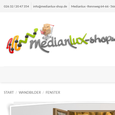
Zum
026 32 / 20 47 354
info@medianlux-shop.de
Medianlux · Rennweg 64-66 · 5
Inhalt
springen
START
/
WANDBILDER
/
FENSTER