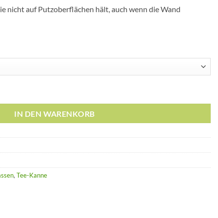
olie nicht auf Putzoberflächen hält, auch wenn die Wand
r Tee-Kanne Kräuter Brett Tassen Sieb Aufkleber Folie Deko Men
IN DEN WARENKORB
assen
,
Tee-Kanne