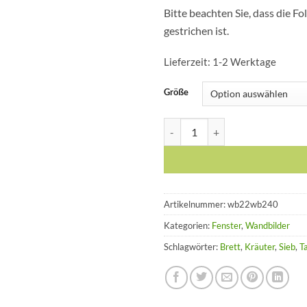
Bitte beachten Sie, dass die F
gestrichen ist.
Lieferzeit:
1-2 Werktage
Größe
Wand-Tattoo Wand-Bild Fenste
Artikelnummer:
wb22wb240
Kategorien:
Fenster
,
Wandbilder
Schlagwörter:
Brett
,
Kräuter
,
Sieb
,
T