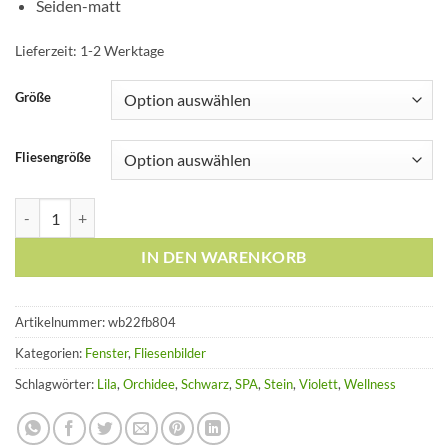
Seiden-matt
Lieferzeit:
1-2 Werktage
Größe
Fliesengröße
Fliesen-Aufkleber Fliesen-Bild Fenster Wellness SPA Orchidee Stein
IN DEN WARENKORB
Artikelnummer:
wb22fb804
Kategorien:
Fenster
,
Fliesenbilder
Schlagwörter:
Lila
,
Orchidee
,
Schwarz
,
SPA
,
Stein
,
Violett
,
Wellness