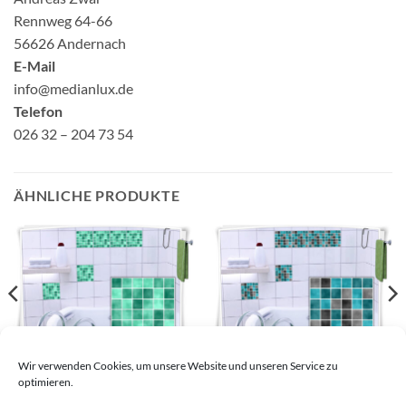
Rennweg 64-66
56626 Andernach
E-Mail
info@medianlux.de
Telefon
026 32 – 204 73 54
ÄHNLICHE PRODUKTE
Fliesenaufkleber Mosaik
Fliesenaufkleber Mosaik
Wir verwenden Cookies, um unsere Website und unseren Service zu
Mint
Türkis
optimieren.
9,22
€
–
28,98
€
9,22
€
–
28,98
€