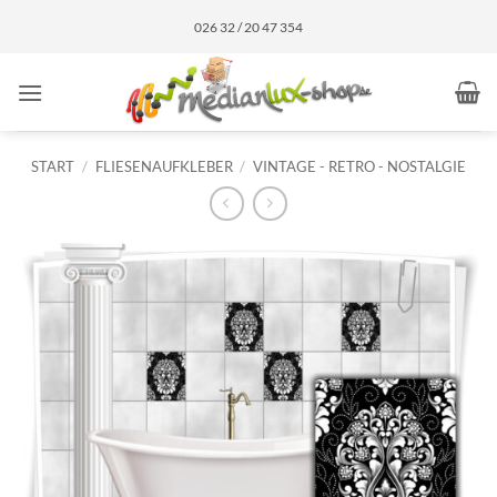
Zum
026 32 / 20 47 354
Inhalt
springen
START
/
FLIESENAUFKLEBER
/
VINTAGE - RETRO - NOSTALGIE