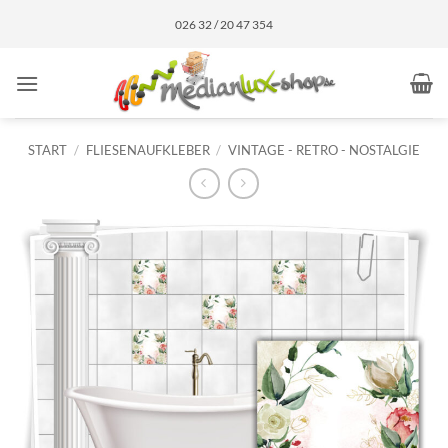
Zum
026 32 / 20 47 354
Inhalt
springen
START
/
FLIESENAUFKLEBER
/
VINTAGE - RETRO - NOSTALGIE