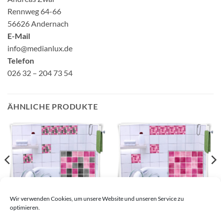
Rennweg 64-66
56626 Andernach
E-Mail
info@medianlux.de
Telefon
026 32 – 204 73 54
ÄHNLICHE PRODUKTE
Fliesenaufkleber Mosaik
Fliesenaufkleber Mosaik
Wir verwenden Cookies, um unsere Website und unseren Service zu
Pink
Pink
optimieren.
9,22
€
–
28,98
€
9,22
€
–
28,98
€