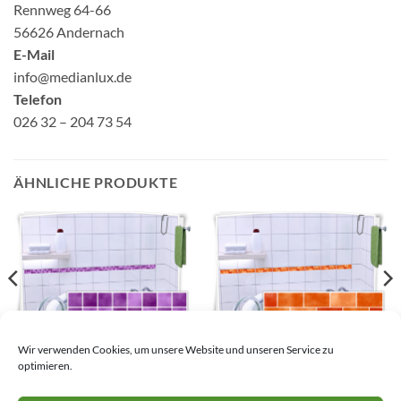
Rennweg 64-66
56626 Andernach
E-Mail
info@medianlux.de
Telefon
026 32 – 204 73 54
ÄHNLICHE PRODUKTE
Fliesenaufkleber Mosaik
Fliesenaufkleber Mosaik
Wir verwenden Cookies, um unsere Website und unseren Service zu
Fliesenbordüre Lila
Fliesenbordüre Orange
optimieren.
4,53
€
–
33,45
€
4,53
€
–
33,45
€