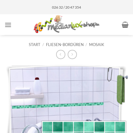
Zum
026 32 / 20 47 354
Inhalt
springen
START
/
FLIESEN-BORDÜREN
/
MOSAIK