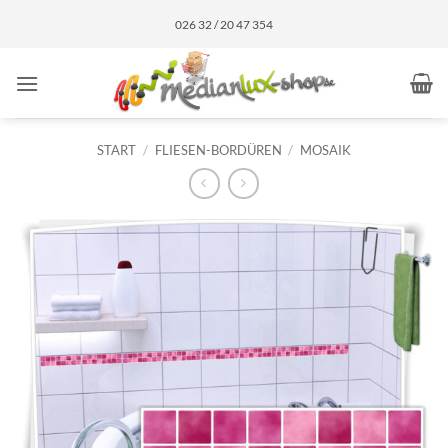
Zum
026 32 / 20 47 354
Inhalt
springen
START
/
FLIESEN-BORDÜREN
/
MOSAIK