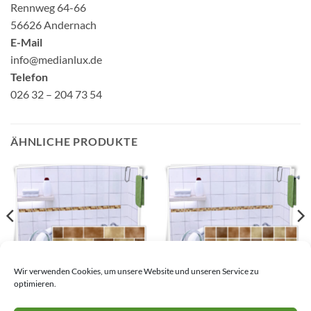
Rennweg 64-66
56626 Andernach
E-Mail
info@medianlux.de
Telefon
026 32 – 204 73 54
ÄHNLICHE PRODUKTE
Fliesenaufkleber Mosaik
Fliesenaufkleber Mosaik
Wir verwenden Cookies, um unsere Website und unseren Service zu
Fliesenbordüre Braun
Fliesenbordüre Braun
optimieren.
4,53
€
–
33,45
€
4,53
€
–
33,45
€