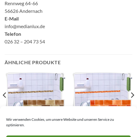
Rennweg 64-66
56626 Andernach
E-Mail
info@medianlux.de
Telefon
026 32 – 204 73 54
ÄHNLICHE PRODUKTE
Fliesenaufkleber Mosaik
Fliesenaufkleber Mosaik
Wir verwenden Cookies, um unsere Website und unseren Service zu
Fliesenbordüre Braun
Fliesenbordüre Orange
optimieren.
4,53
€
–
33,45
€
4,53
€
–
33,45
€