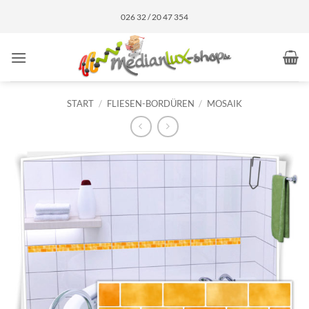
Zum
026 32 / 20 47 354
Inhalt
springen
START
/
FLIESEN-BORDÜREN
/
MOSAIK