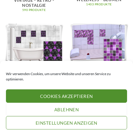
VINTAGE - RETRO -
1403 PRODUKTE
NOSTALGIE
590 PRODUKTE
MOSAIK
ABSTRAKT
Wir verwenden Cookies, um unsere Website und unseren Service zu
116 PRODUKTE
257 PRODUKTE
optimieren.
COOKIES AKZEPTIEREN
VERSAND
IMPRESSUM
DATENSCHUTZERKLÄRUNG
COOKIE-RICHTLINIE (EU)
AGB
WIDERRUFSRECHT
ABLEHNEN
Copyright 2026 ©
Medianlux.de
EINSTELLUNGEN ANZEIGEN
VERTRAG WIDERRUFEN