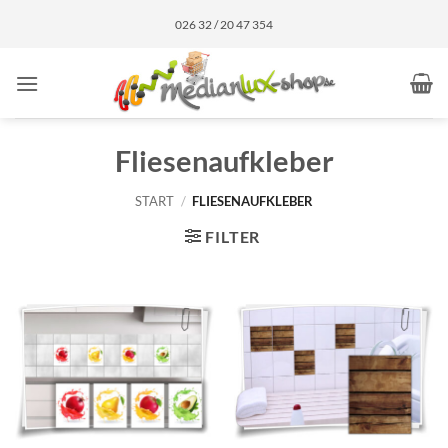
Zum
026 32 / 20 47 354
Inhalt
springen
Fliesenaufkleber
START
/
FLIESENAUFKLEBER
FILTER